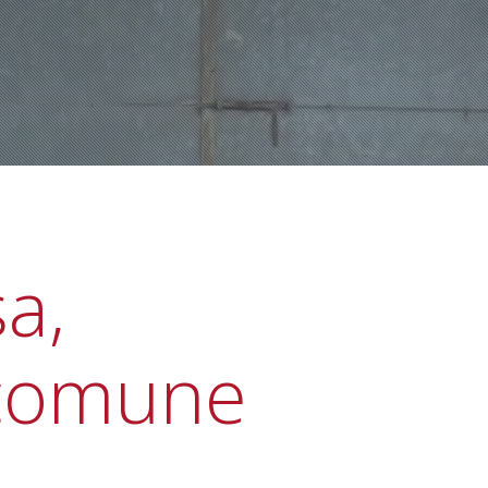
a,
comune