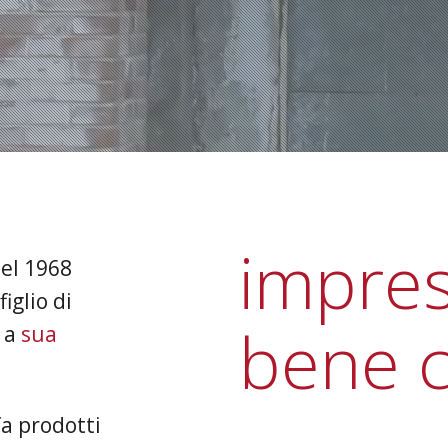
impres
nel 1968
figlio di
bene 
e a
sua
a prodotti