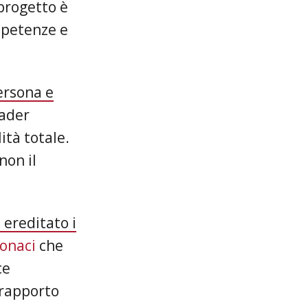
 progetto è
ompetenze e
ersona e
eader
ità totale.
non il
 ereditato i
monaci
che
ce
 rapporto