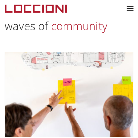
Toggl
menu
naviga
waves of
community