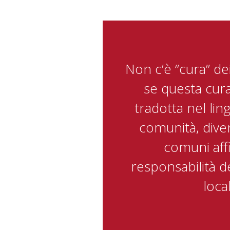
Non c’è “cura” de
se questa cur
tradotta nel lin
comunità, dive
comuni affi
responsabilità d
local