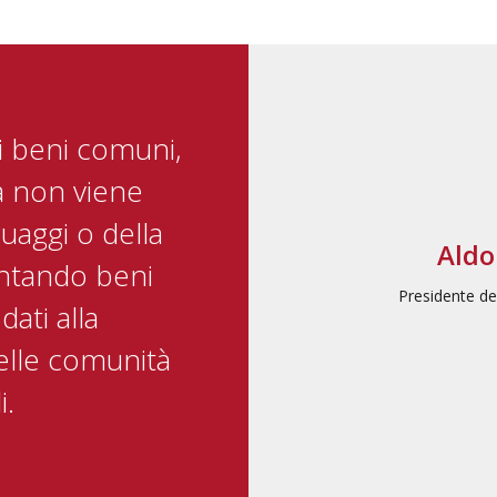
i beni comuni,
a non viene
guaggi o della
Aldo
ntando beni
Presidente d
dati alla
elle comunità
i.