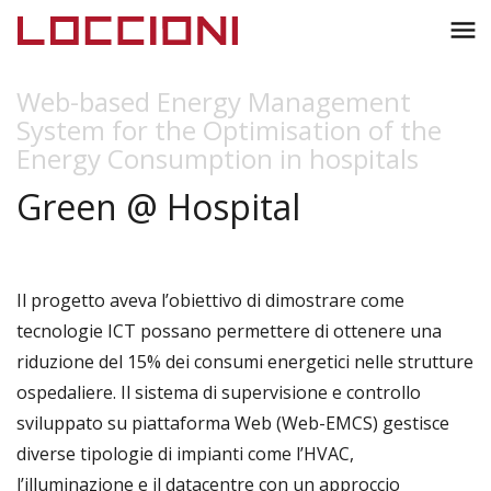
Toggl
menu
naviga
Web-based Energy Management
System for the Optimisation of the
Energy Consumption in hospitals
Green @ Hospital
Il progetto aveva l’obiettivo di dimostrare come
tecnologie ICT possano permettere di ottenere una
riduzione del 15% dei consumi energetici nelle strutture
ospedaliere. Il sistema di supervisione e controllo
sviluppato su piattaforma Web (Web-EMCS) gestisce
diverse tipologie di impianti come l’HVAC,
l’illuminazione e il datacentre con un approccio