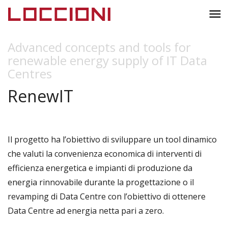
Toggl
menu
naviga
Advanced concepts and tools for
renewable energy supply of IT Data
Centres
RenewIT
Il progetto ha l’obiettivo di sviluppare un tool dinamico
che valuti la convenienza economica di interventi di
efficienza energetica e impianti di produzione da
energia rinnovabile durante la progettazione o il
revamping di Data Centre con l’obiettivo di ottenere
Data Centre ad energia netta pari a zero.