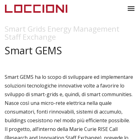
Toggl
menu
naviga
Smart Grids Energy Management
Staff Exchange
Smart GEMS
Smart GEMS ha lo scopo di sviluppare ed implementare
soluzioni tecnologiche innovative volte a favorire lo
sviluppo di smart-grids e, quindi, di smart communities.
Nasce così una micro-rete elettrica nella quale
consumatori, fonti rinnovabili, sistemi di accumulo,
buildings coesistono nel modo più efficiente possibile.
Il progetto, all’interno della Marie Curie RISE Call
(Research and Innovation Staff Exchange), prevede lo