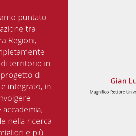
iamo puntato
razione tra
ra Regioni,
mpletamente
 di territorio in
 progetto di
Gian L
 e integrato, in
Magnifico Rettore Unive
involgere
 accademia,
de nella ricerca
migliori e più