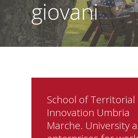
giovani
School of Territorial
Innovation Umbria
Marche. University 