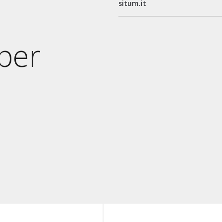
situm.it
per