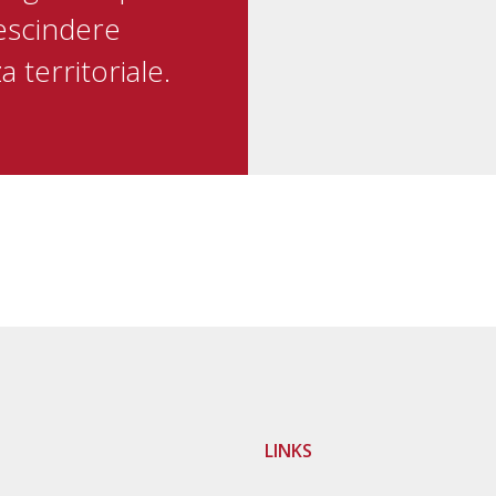
rescindere
 territoriale.
LINKS