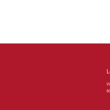
L
V
6