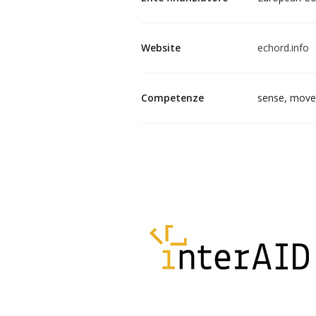
Website
echord.info
Competenze
sense, move