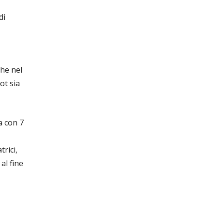
di
che nel
ot sia
a con 7
rici,
al fine