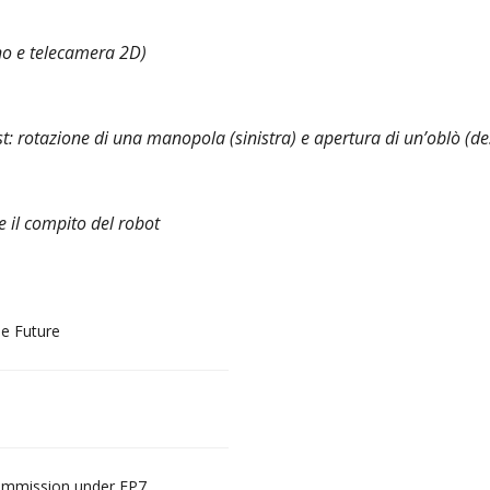
no e telecamera 2D)
t: rotazione di una manopola (sinistra) e apertura di un’oblò (de
 il compito del robot
he Future
mmission under FP7