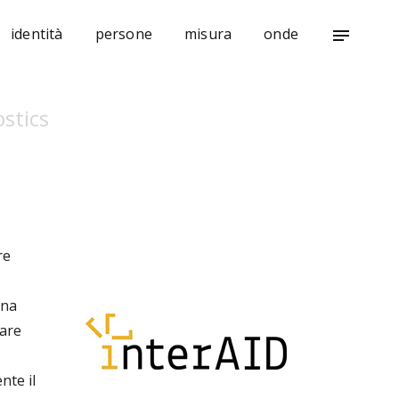
identità
persone
misura
onde
notes
stics
re
una
zare
nte il