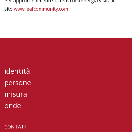
Per approfondimenti sul tema dell’energia visita il
sito
www.leafcommunity.com
identità
persone
misura
onde
CONTATTI