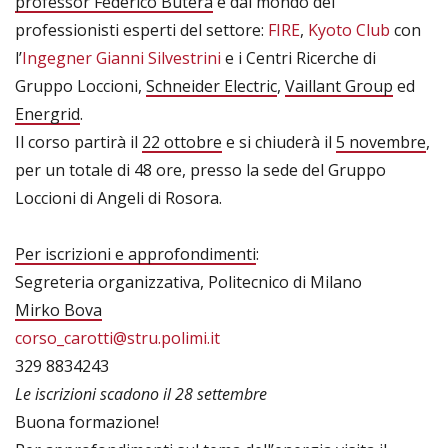
professor Federico Butera
e dal mondo dei
professionisti esperti del settore:
FIRE
,
Kyoto Club
con
l’
Ingegner Gianni Silvestrini
e i Centri Ricerche di
Gruppo Loccioni,
Schneider Electric
,
Vaillant Group
ed
Energrid
.
Il corso partirà il
22 ottobre
e si chiuderà il
5 novembre
,
per un totale di 48 ore, presso la sede del Gruppo
Loccioni di Angeli di Rosora.
Per iscrizioni e approfondimenti
:
Segreteria organizzativa, Politecnico di Milano
Mirko Bova
corso_carotti@stru.polimi.it
329 8834243
Le iscrizioni scadono il 28 settembre
Buona formazione!