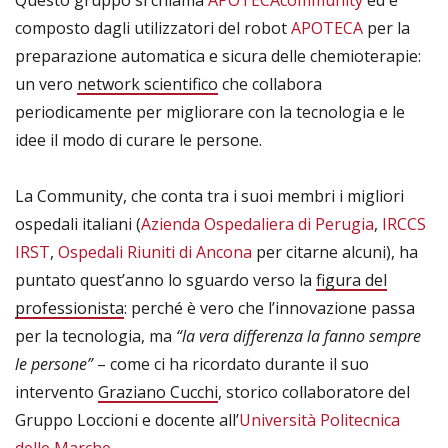
Questo gruppo si chiama
APOTECAcommunity
ed è
composto dagli utilizzatori del robot
APOTECA
per la
preparazione automatica e sicura delle chemioterapie:
un vero
network scientifico
che collabora
periodicamente per migliorare con la tecnologia e le
idee il modo di curare le persone.
La Community, che conta tra i suoi membri i migliori
ospedali italiani (
Azienda Ospedaliera di Perugia
,
IRCCS
IRST
,
Ospedali Riuniti di Ancona
per citarne alcuni), ha
puntato quest’anno lo sguardo verso la
figura del
professionista
: perché è vero che l’innovazione passa
per la tecnologia, ma
“la vera differenza la fanno sempre
le persone”
– come ci ha ricordato durante il suo
intervento
Graziano Cucchi
, storico collaboratore del
Gruppo Loccioni e docente all’
Università Politecnica