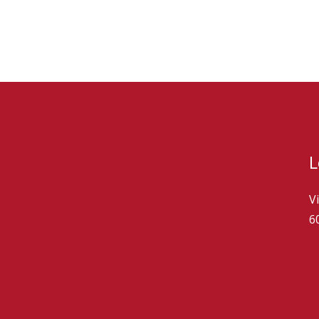
L
V
6