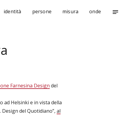
identità
persone
misura
onde
notes
ra
ione Farnesina Design
del
 ad Helsinki e in vista della
i. Design del Quotidiano”,
al