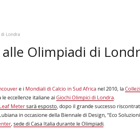
i di Londra
 alle Olimpiadi di Lond
ancouver
e i
Mondiali di Calcio in Sud Africa
nel 2010, la
Collez
le eccellenze italiane ai
Giochi Olimpici di Londra
.
Leaf Meter
sarà esposto
, dopo il grande successo riscontrato
Lubiana in occasione della Biennale di Design, “Eco Soluzion
enter
,
sede di Casa Italia durante le Olimpiadi
.