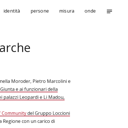
identità
persone
misura
onde
notes
Marche
enella Moroder, Pietro Marcolini e
 Giunta e ai funzionari della
ei palazzi Leopardi e Li Madou,
f Community
del Gruppo Loccioni
a Regione con un carico di