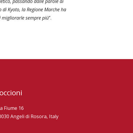
etico, passando dalle parole ai
lo di Kyoto, la Regione Marche ha
i migliorarle sempre più
”.
occioni
ia Fiume 16
0030 Angeli di Rosora, Italy