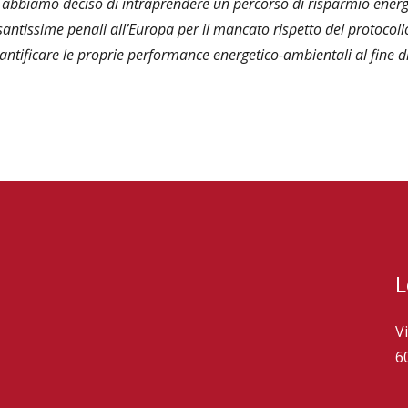
he abbiamo deciso di intraprendere un percorso di risparmio energ
esantissime penali all’Europa per il mancato rispetto del protocol
uantificare le proprie performance energetico-ambientali al fine d
L
V
6