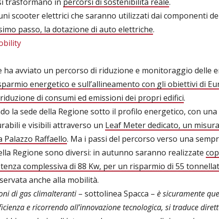
si trasformano in
percorsi di sostenibilità reale
.
cuni scooter elettrici che saranno utilizzati dai componenti de
imo passo, la dotazione di auto elettriche
.
 ha avviato un percorso di riduzione e monitoraggio delle em
 risparmio energetico e sull’allineamento con gli obiettivi di Eu
riduzione di consumi ed emissioni dei propri edifici
.
ndo la sede della Regione sotto il profilo energetico, con un
rabili e visibili attraverso un
Leaf Meter dedicato, un misura
a Palazzo Raffaello
. Ma i passi del percorso verso una sempr
ella Regione sono diversi: in autunno saranno realizzate
cop
enza complessiva di 88 Kw, per un risparmio di 55 tonnellate
servata anche alla mobilità.
oni di gas climalteranti
– sottolinea Spacca –
è sicuramente quel
icienza e ricorrendo all’innovazione tecnologica, si traduce diret