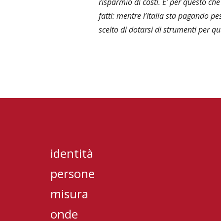
risparmio di costi. E’ per questo c
fatti: mentre l’Italia sta pagando p
scelto di dotarsi di strumenti per q
identità
persone
misura
onde