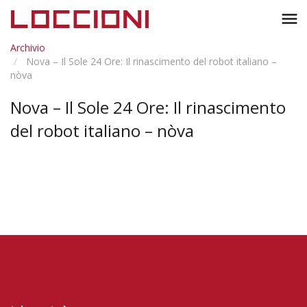
Toggl
menu
naviga
Archivio
Nova – Il Sole 24 Ore: Il rinascimento del robot italiano –
nòva
Nova – Il Sole 24 Ore: Il rinascimento
del robot italiano – nòva