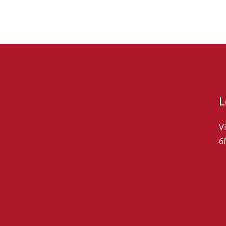
L
V
6