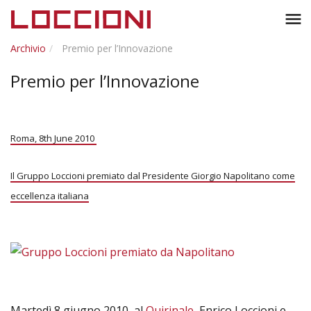
Toggl
menu
naviga
Archivio
Premio per l’Innovazione
Premio per l’Innovazione
Roma, 8th June 2010
Il Gruppo Loccioni premiato dal Presidente Giorgio Napolitano come
eccellenza italiana
Martedì 8 giugno 2010, al
Quirinale
, Enrico Loccioni e