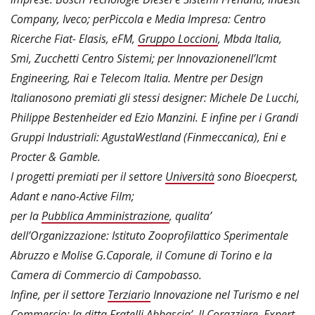
Company, Iveco; perPiccola e Media Impresa: Centro
Ricerche Fiat- Elasis, eFM,
Gruppo Loccioni
, Mbda Italia,
Smi, Zucchetti Centro Sistemi; per Innovazionenell’Icmt
Engineering, Rai e Telecom Italia. Mentre per Design
Italianosono premiati gli stessi designer: Michele De Lucchi,
Philippe Bestenheider ed Ezio Manzini. E infine per i Grandi
Gruppi Industriali: AgustaWestland (Finmeccanica), Eni e
Procter & Gamble.
I progetti premiati per il settore
Università
sono Bioecperst,
Adant e nano-Active Film;
per la
Pubblica Amministrazione
, qualita’
dell’Organizzazione: Istituto Zooprofilattico Sperimentale
Abruzzo e Molise G.Caporale, il Comune di Torino e la
Camera di Commercio di Campobasso.
Infine, per il settore
Terziario
Innovazione nel Turismo e nel
Commercio: la ditta Fratelli Abbascia’, Il Corazziere, Expert