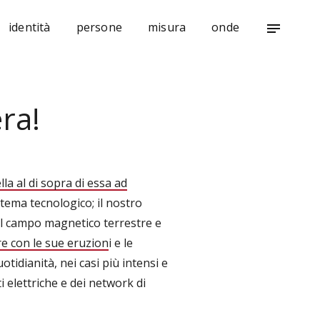
identità
persone
misura
onde
notes
ra!
a al di sopra di essa ad
stema tecnologico; il nostro
l campo magnetico terrestre e
re con le sue eruzion
i e le
dianità, nei casi più intensi e
i elettriche e dei network di