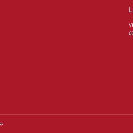
L
V
6
icy