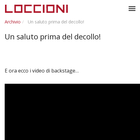
Toggl
menu
naviga
Archivio
Un saluto prima del decollo!
Un saluto prima del decollo!
E ora ecco i video di backstage…