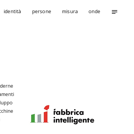
identità
persone
misura
onde
notes
oderne
iamenti
iluppo
cchine
i