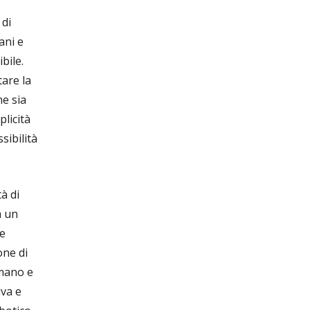
 di
ani e
bile.
tare la
e sia
plicità
sibilità
à di
a un
te
one di
umano e
iva e