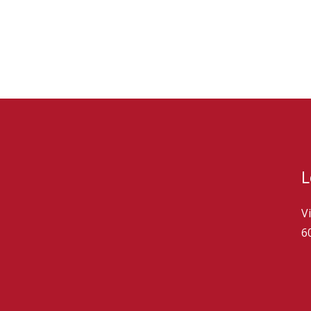
L
V
6