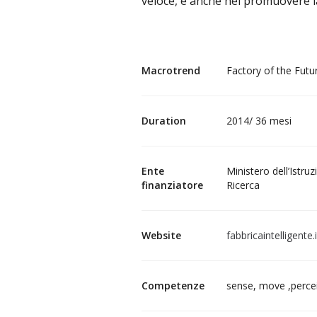
veloce, e anche nel promuovere l
Macrotrend
Factory of the Futu
Duration
2014/ 36 mesi
Ente
Ministero dell’Istruz
finanziatore
Ricerca
Website
fabbricaintelligente.i
Competenze
sense, move ,perce