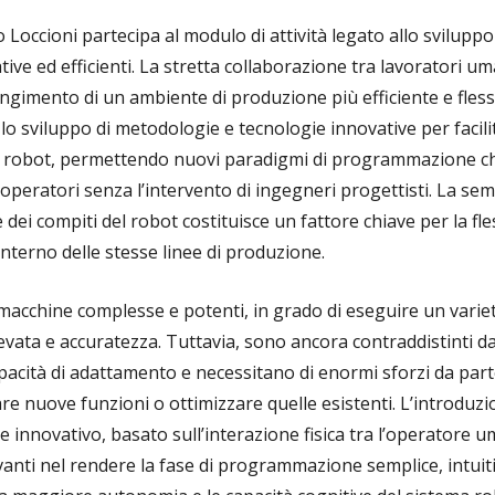
o Loccioni partecipa al modulo di attività legato allo sviluppo
ve ed efficienti. La stretta collaborazione tra lavoratori um
ngimento di un ambiente di produzione più efficiente e flessi
lo sviluppo di metodologie e tecnologie innovative per facili
 robot, permettendo nuovi paradigmi di programmazione ch
 operatori senza l’intervento di ingegneri progettisti. La sem
dei compiti del robot costituisce un fattore chiave per la fles
’interno delle stesse linee di produzione.
macchine complesse e potenti, in grado di eseguire un variet
levata e accuratezza. Tuttavia, sono ancora contraddistinti d
apacità di adattamento e necessitano di enormi sforzi da par
 nuove funzioni o ottimizzare quelle esistenti. L’introduzi
nnovativo, basato sull’interazione fisica tra l’operatore 
anti nel rendere la fase di programmazione semplice, intuit