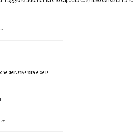
a maggiore autonomia e le capacità cognitive del sistema ro
re
ione dell’Università e della
t
ive