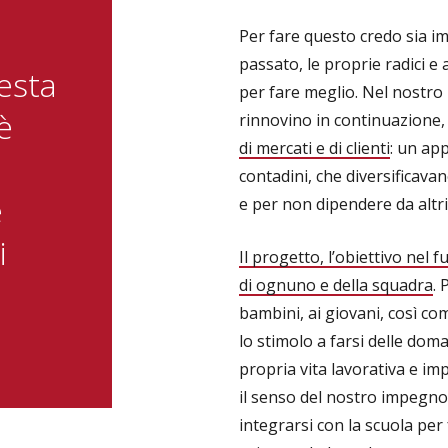
Per fare questo credo sia i
passato, le proprie radici e a
esta
per fare meglio. Nel nostro 
è
rinnovino in continuazione,
di mercati e di clienti
: un ap
contadini, che diversificavano
e
e per non dipendere da altri
i
Il progetto, l’obiettivo nel f
di ognuno e della squadra
. 
bambini, ai giovani, così com
lo stimolo a farsi delle dom
propria vita lavorativa e im
il senso del nostro impegno s
integrarsi con la scuola per 