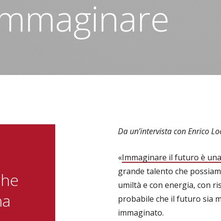
immaginare
Da un’intervista con Enrico Lo
«
Immaginare il futuro è una
grande talento che possiamo
che
umiltà e con energia, con r
na
probabile che il futuro sia 
immaginato.