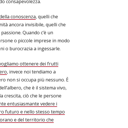
ndo consapevolezza.
i della conoscenza
, quelli che
tà ancora invisibile, quelli che
n passione. Quando c’è un
persone o piccole imprese in modo
i o burocrazia a ingessarle.
vogliamo ottenere dei frutti
bero
, invece noi tendiamo a
lbero non si occupa più nessuno. È
ll’albero, che è il sistema vivo,
la crescita, ciò che le persone
te entusiasmante vedere i
oro futuro e nello stesso tempo
vorano e del territorio che