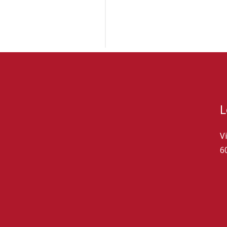
L
V
6