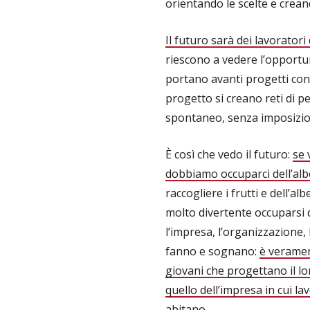
orientando le scelte e crea
Il futuro sarà dei lavorator
riescono a vedere l’opportuni
portano avanti progetti co
progetto si creano reti di 
spontaneo, senza imposizion
È così che vedo il futuro:
se 
dobbiamo occuparci dell’al
raccogliere i frutti e dell’a
molto divertente occuparsi de
l’impresa, l’organizzazione, 
fanno e sognano:
è veramen
giovani che progettano il l
quello dell’impresa in cui la
abitano
.