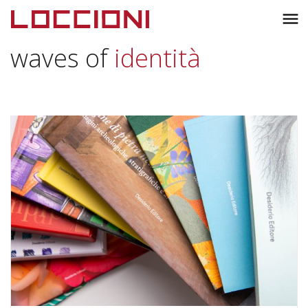
Toggl
menu
naviga
waves of
identità