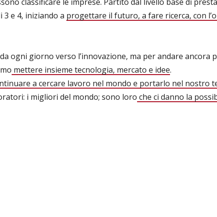
possono classificare le imprese. Partito dal livello base di pres
li 3 e 4, iniziando a
progettare il futuro, a fare ricerca, con l’
ida ogni giorno verso l’innovazione, ma per andare ancora pi
amo
mettere insieme tecnologia, mercato e idee
.
ntinuare a cercare lavoro nel mondo e portarlo nel nostro te
boratori: i migliori del mondo; sono loro
che ci danno la possib