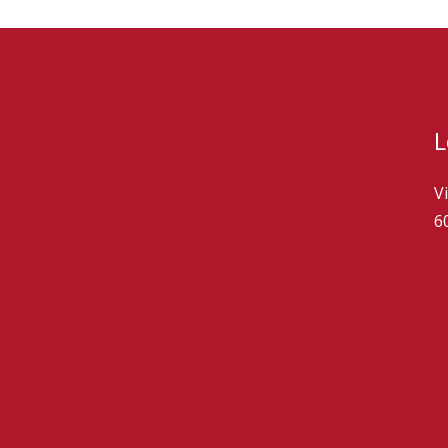
L
V
6