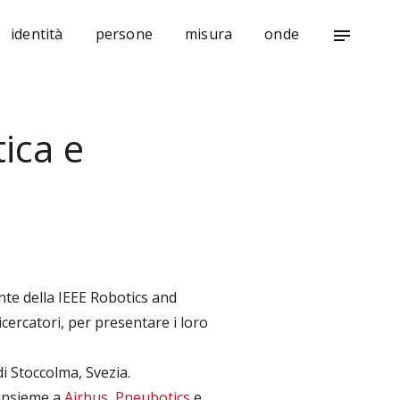
identità
persone
misura
onde
notes
ica e
nte della IEEE Robotics and
icercatori, per presentare i loro
i Stoccolma, Svezia.
 insieme a
Airbus
,
Pneubotics
e