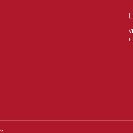
L
V
6
icy