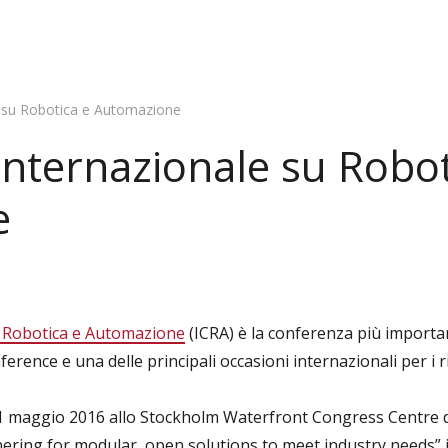
 su Robotica e Automazione
nternazionale su Robot
e
u Robotica e Automazione
(ICRA) è la conferenza più importa
rence e una delle principali occasioni internazionali per i r
 21 maggio 2016 allo Stockholm Waterfront Congress Centre d
ering for modular, open solutions to meet industry needs
”