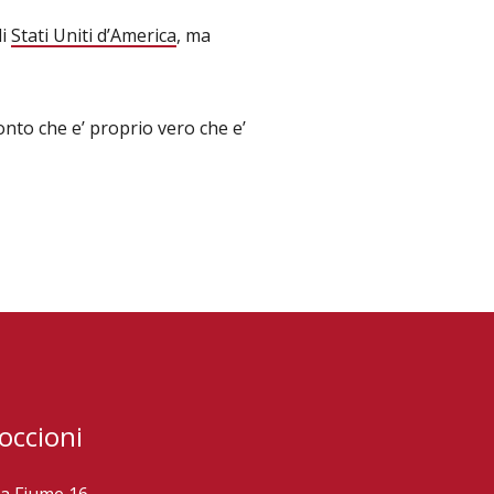
li
Stati Uniti d’America
, ma
to che e’ proprio vero che e’
occioni