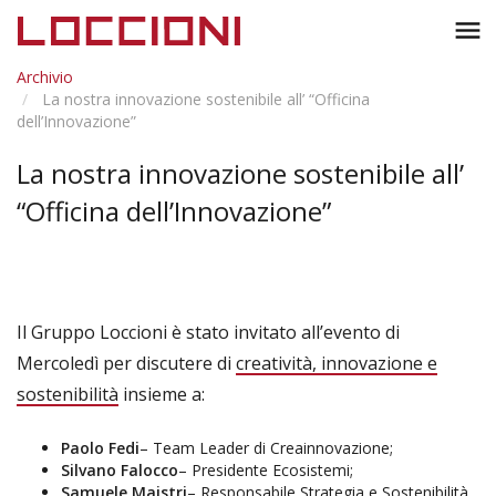
Toggl
menu
naviga
Archivio
La nostra innovazione sostenibile all’ “Officina
dell’Innovazione”
La nostra innovazione sostenibile all’
“Officina dell’Innovazione”
Il Gruppo Loccioni è stato invitato all’evento di
Mercoledì per discutere di
creatività, innovazione e
sostenibilità
insieme a:
Paolo Fedi
– Team Leader di Creainnovazione;
Silvano Falocco
– Presidente Ecosistemi;
Samuele Maistri
– Responsabile Strategia e Sostenibilità