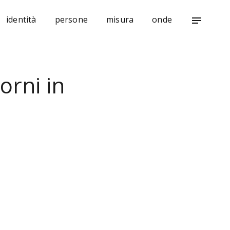
identità
persone
misura
onde
notes
orni in