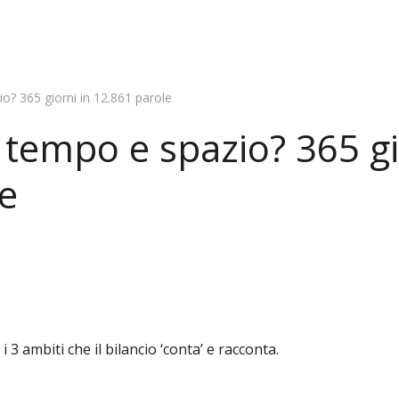
o? 365 giorni in 12.861 parole
a tempo e spazio? 365 gi
e
 3 ambiti che il bilancio ‘conta’ e racconta.