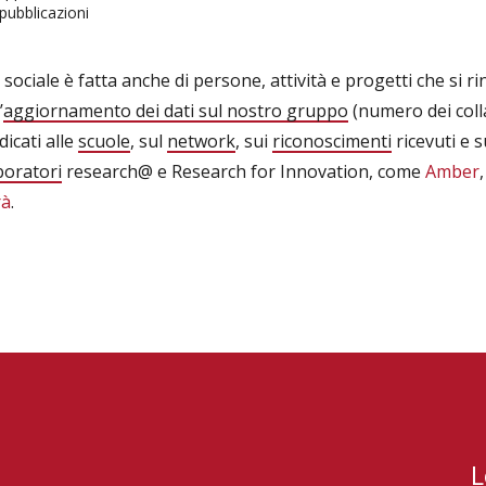
 pubblicazioni
ciale è fatta anche di persone, attività e progetti che si r
’
aggiornamento dei dati sul nostro gruppo
(numero dei collab
dicati alle
scuole
, sul
network
, sui
riconoscimenti
ricevuti e s
boratori
research@ e Research for Innovation, come
Amber
rà
.
L