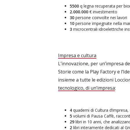
5500
q legna recuperata per bi
2.000.000
€ investimento
30
persone coinvolte nei lavori
10
persone impegnate nella ma
3
microcentrali idroelettriche ins
Impresa e cultura
L’innovazione, per un’impresa de
Storie come la Play Factory e l’Id
insieme a tutte le edizioni Loccio
tecnologico, di un’impresa
:
4
quaderni di Cultura d’impresa, is
5
volumi di Pausa Caffè, racconti
29
libri in 10 anni, che analizzan
2
libri interamente dedicati al G