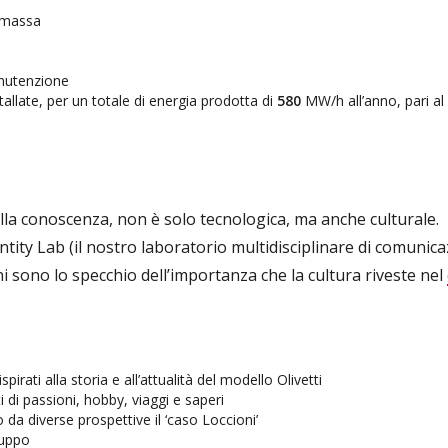
omassa
nutenzione
tallate, per un totale di energia prodotta di
580
MW/h all’anno, pari a
lla conoscenza, non è solo tecnologica, ma anche culturale.
entity Lab (il nostro laboratorio multidisciplinare di comunic
ni sono lo specchio dell’importanza che la cultura riveste nel
pirati alla storia e all’attualità del modello Olivetti
 di passioni, hobby, viaggi e saperi
o da diverse prospettive il ‘caso Loccioni’
ruppo