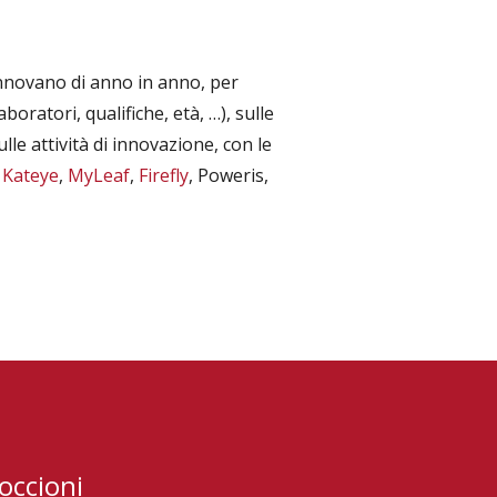
innovano di anno in anno, per
oratori, qualifiche, età, …), sulle
ulle attività di innovazione, con le
,
Kateye
,
MyLeaf
,
Firefly
, Poweris,
occioni